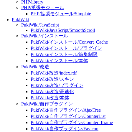
PHP/library
PHP/拡張モジュール
PHP/拡張モジュール/Simplate
PukiWiki
PukiWiki/JavaScript
PukiWiki/JavaScript/SmoothScroll
PukiWiki/インストール
PukiWiki/インストール/Convert_Cache
PukiWiki/インストール/プラグイン
PukiWiki/インストール/編集制限
PukiWiki/インストール/本体
PukiWiki/改造
PukiWiki/改造/index.rdf
PukiWiki/改造/スキン
PukiWiki/改造/プラグイン
PukiWiki/改造/高速化
PukiWiki/改造/本体
PukiWiki/自作プラグイン
PukiWiki/自作プラグイン/AjaxTree
PukiWiki/自作プラグイン/CounterList
PukiWiki/自作プラグイン/Counter_Iframe
PukiWiki/自作プラグイン/Favicon