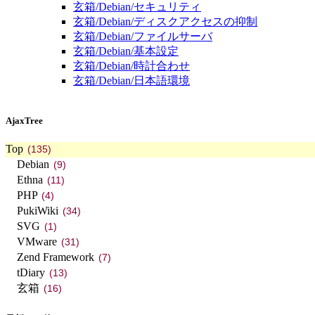
玄箱/Debian/セキュリティ
玄箱/Debian/ディスクアクセスの抑制
玄箱/Debian/ファイルサーバ
玄箱/Debian/基本設定
玄箱/Debian/時計合わせ
玄箱/Debian/日本語環境
AjaxTree
Top
(135)
Debian
(9)
Ethna
(11)
PHP
(4)
PukiWiki
(34)
SVG
(1)
VMware
(31)
Zend Framework
(7)
tDiary
(13)
玄箱
(16)