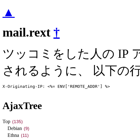
▲
mail.rext
†
ツッコミをした人の IP
されるように、 以下の
X-Originating-IP: <%= ENV['REMOTE_ADDR'] %>
AjaxTree
Top
(135)
Debian
(9)
Ethna
(11)