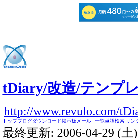
tDiary/改造/テンプ
http://www.revulo.com/tDi
トップ
ブログ
ダウンロード
掲示板
メール
一覧
単語検索
リン
最終更新: 2006-04-29 (土) 