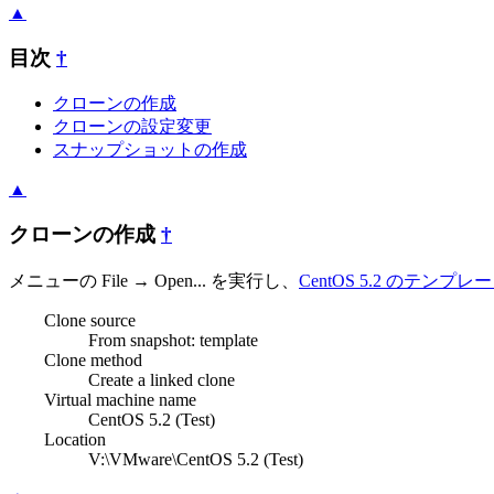
▲
目次
†
クローンの作成
クローンの設定変更
スナップショットの作成
▲
クローンの作成
†
メニューの File → Open... を実行し、
CentOS 5.2 のテンプレ
Clone source
From snapshot: template
Clone method
Create a linked clone
Virtual machine name
CentOS 5.2 (Test)
Location
V:\VMware\CentOS 5.2 (Test)