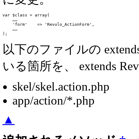
var $class = array(

    ……

    'form'    => 'Revulo_ActionForm',

    ……

);
以下のファイルの extends 
いる箇所を、 extends Rev
skel/skel.action.php
app/action/*.php
▲