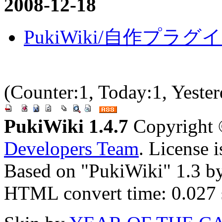
2008-12-18
PukiWiki/自作プラグイ
(Counter:1, Today:1, Yester
PukiWiki 1.4.7
Copyright
Developers Team
. License 
Based on "PukiWiki" 1.3 b
HTML convert time: 0.027 