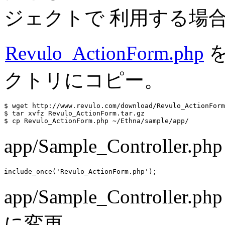
ジェクトで 利用する場
Revulo_ActionForm.php
を
クトリにコピー。
$ wget http://www.revulo.com/download/Revulo_ActionForm
$ tar xvfz Revulo_ActionForm.tar.gz

$ cp Revulo_ActionForm.php ~/Ethna/sample/app/
app/Sample_Control
include_once('Revulo_ActionForm.php');
app/Sample_Controlle
に変更。