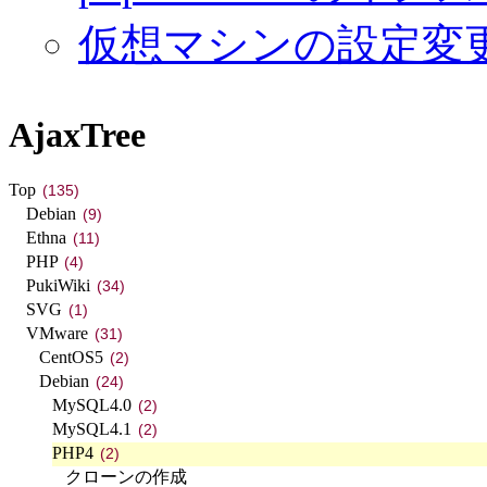
仮想マシンの設定変
AjaxTree
Top
(135)
Debian
(9)
Ethna
(11)
PHP
(4)
PukiWiki
(34)
SVG
(1)
VMware
(31)
CentOS5
(2)
Debian
(24)
MySQL4.0
(2)
MySQL4.1
(2)
PHP4
(2)
クローンの作成