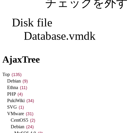
チェックを外す
Disk file
Database.vmdk
AjaxTree
Top
(135)
Debian
(9)
Ethna
(11)
PHP
(4)
PukiWiki
(34)
SVG
(1)
VMware
(31)
CentOS5
(2)
Debian
(24)