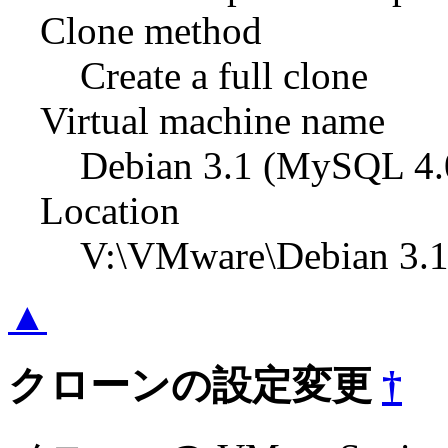
Clone method
Create a full clone
Virtual machine name
Debian 3.1 (MySQL 4.
Location
V:\VMware\Debian 3.
▲
クローンの設定変更
†