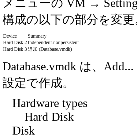
メニューの VM → Setti
構成の以下の部分を変更
Device
Summary
Hard Disk 2
Independent-nonpersistent
Hard Disk 3
追加 (Database.vmdk)
Database.vmdk は、
設定で作成。
Hardware types
Hard Disk
Disk